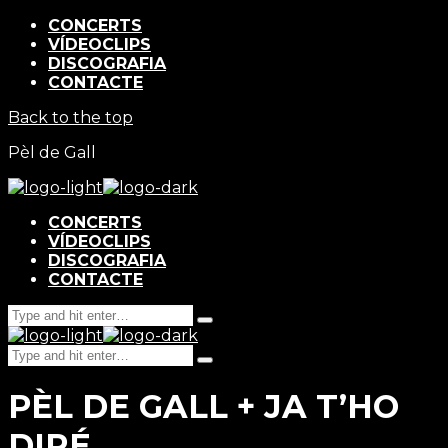
CONCERTS
VÍDEOCLIPS
DISCOGRAFIA
CONTACTE
Back to the top
Pèl de Gall
CONCERTS
VÍDEOCLIPS
DISCOGRAFIA
CONTACTE
Search
Type
for:
and
Search
hit
Type
for:
enter
and
PÈL DE GALL + JA T’HO
hit
enter
DIRÉ