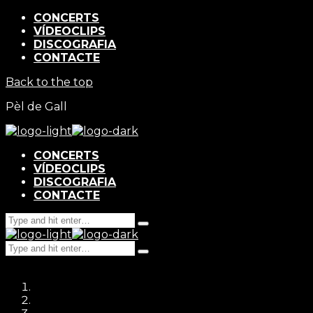
CONCERTS
VÍDEOCLIPS
DISCOGRAFIA
CONTACTE
Back to the top
Pèl de Gall
CONCERTS
VÍDEOCLIPS
DISCOGRAFIA
CONTACTE
Search
Type
for:
and
Search
hit
Type
for:
enter
and
hit
enter