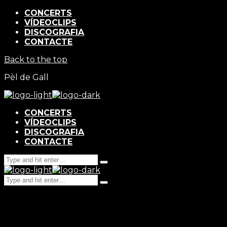
CONCERTS
VÍDEOCLIPS
DISCOGRAFIA
CONTACTE
Back to the top
Pèl de Gall
CONCERTS
VÍDEOCLIPS
DISCOGRAFIA
CONTACTE
Search
Type
for:
and
Search
hit
Type
for:
enter
and
hit
enter